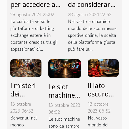
per accedere a
da considerare
piattaforme di
nella scelta di
28 agosto 2024 23:02
28 agosto 2024 22:52
betting
una
La curiosità verso le
Nel vasto e dinamico
exchange non
piattaforme di betting
piattaforma di
mondo delle scommesse
exchange estere è in
sportive online, la scelta
italiane
scommesse
costante crescita tra gli
della piattaforma giusta
sportive
appassionati di...
può fare la...
I misteri
Il lato
Le slot
dei
oscuro
machine:
grandi
dei giochi
meccanica
13 ottobre
13 ottobre
13 ottobre 2023
casinò
d'azzardo
e fascino
2023 06:52
2023 06:52
06:52
svelati
Benvenuti nel
online
Nel vasto
di
Le slot machine
mondo
mondo del
sono da sempre
un'icona