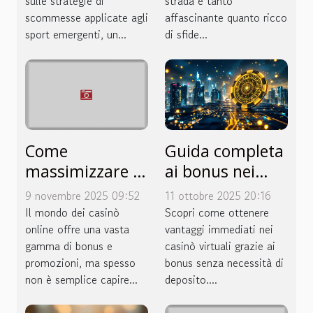
sulle strategie di
strada è tanto
scommesse applicate agli
affascinante quanto ricco
sport emergenti, un...
di sfide...
Come
Guida completa
massimizzare i
ai bonus nei
benefici dei
casinò virtuali
9 novembre 2025 09:52
11 ottobre 2025 20:16
bonus in un
senza necessità
Il mondo dei casinò
Scopri come ottenere
casinò online?
online offre una vasta
di deposito
vantaggi immediati nei
gamma di bonus e
casinò virtuali grazie ai
promozioni, ma spesso
bonus senza necessità di
non è semplice capire...
deposito....