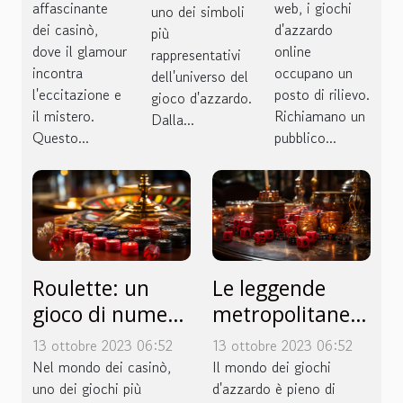
affascinante
web, i giochi
uno dei simboli
dei casinò,
d'azzardo
più
dove il glamour
online
rappresentativi
incontra
occupano un
dell'universo del
l'eccitazione e
posto di rilievo.
gioco d'azzardo.
il mistero.
Richiamano un
Dalla...
Questo...
pubblico...
Roulette: un
Le leggende
gioco di numeri
metropolitane
e probabilità
più folli sui
13 ottobre 2023 06:52
13 ottobre 2023 06:52
giochi d'azzardo
Nel mondo dei casinò,
Il mondo dei giochi
uno dei giochi più
d'azzardo è pieno di