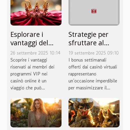
Esplorare i
Strategie per
vantaggi del
sfruttare al
programma VIP
meglio i bonus
26 settembre 2025 10:14
19 settembre 2025 09:10
nei casinò
settimanali nei
Scoprire i vantaggi
I bonus settimanali
online
riservati ai membri dei
casinò virtuali
offerti dai casinò virtuali
programmi VIP nei
rappresentano
casinò online è un
un’occasione imperdibile
viaggio che può...
per massimizzare il...