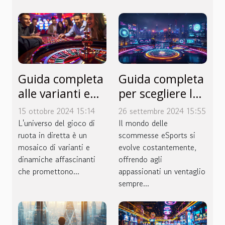
Guida completa
Guida completa
alle varianti e
per scegliere la
modalità del
piattaforma
15 ottobre 2024 15:14
26 settembre 2024 15:55
gioco di ruota in
ideale per
L'universo del gioco di
Il mondo delle
diretta
ruota in diretta è un
scommesse
scommesse eSports si
mosaico di varianti e
evolve costantemente,
eSports
dinamiche affascinanti
offrendo agli
che promettono...
appassionati un ventaglio
sempre...