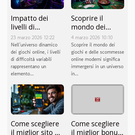
Impatto dei
Scoprire il
livelli di
mondo dei
difficoltà
giochi e delle
23 marzo 2026 12:22
4 marzo 2026 10:10
variabili sui
scommesse
Nell’universo dinamico
Scoprire il mondo dei
giochi online
dei giochi online, i livelli
online moderni
giochi e delle scommesse
di difficoltà variabili
online moderni significa
rappresentano un
immergersi in un universo
elemento...
in...
Come scegliere
Come scegliere
il miglior sito di
il miglior bonus