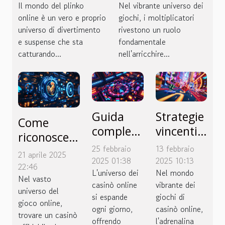
mondo del
pollo
Il mondo del plinko
Nel vibrante universo dei
plinko online
online è un vero e proprio
giochi, i moltiplicatori
universo di divertimento
rivestono un ruolo
e suspense che sta
fondamentale
catturando...
nell'arricchire...
Guida
Strategie
Come
completa
vincenti
riconoscere
ai giochi
per
25 febbraio
13 febbraio
un casinò
21 aprile 2025
da casinò
giochi di
2025 01:38
2025 10:13
online
22:46
online
L'universo dei
casinò
Nel mondo
affidabile
Nel vasto
casinò online
vibrante dei
più
online
universo del
per il gioco
si espande
giochi di
popolari
simili a
gioco online,
del pollo
ogni giorno,
casinò online,
trovare un casinò
e alle
Chicken
offrendo
l'adrenalina