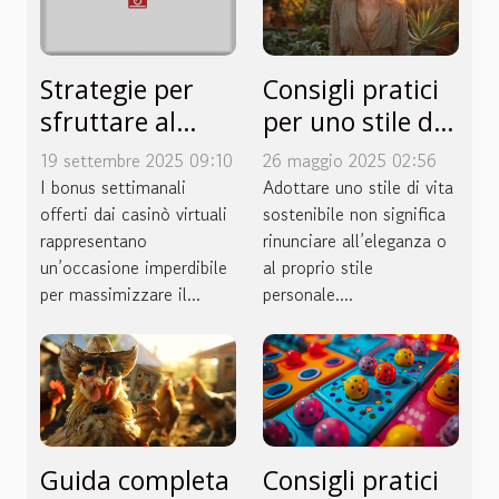
Strategie per
Consigli pratici
sfruttare al
per uno stile di
meglio i bonus
vita sostenibile
19 settembre 2025 09:10
26 maggio 2025 02:56
settimanali nei
e alla moda
I bonus settimanali
Adottare uno stile di vita
casinò virtuali
offerti dai casinò virtuali
sostenibile non significa
rappresentano
rinunciare all’eleganza o
un’occasione imperdibile
al proprio stile
per massimizzare il...
personale....
Guida completa
Consigli pratici