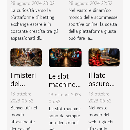
piattaforme di
nella scelta di
28 agosto 2024 23:02
28 agosto 2024 22:52
betting
una
La curiosità verso le
Nel vasto e dinamico
exchange non
piattaforme di betting
piattaforma di
mondo delle scommesse
exchange estere è in
sportive online, la scelta
italiane
scommesse
costante crescita tra gli
della piattaforma giusta
sportive
appassionati di...
può fare la...
I misteri
Il lato
Le slot
dei
oscuro
machine:
grandi
dei giochi
meccanica
13 ottobre
13 ottobre
13 ottobre 2023
casinò
d'azzardo
e fascino
2023 06:52
2023 06:52
06:52
svelati
Benvenuti nel
online
Nel vasto
di
Le slot machine
mondo
mondo del
sono da sempre
un'icona
affascinante
web, i giochi
uno dei simboli
dei casinò,
d'azzardo
più