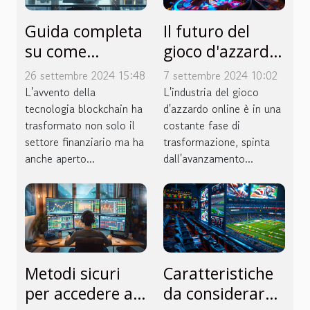
Guida completa
Il futuro del
su come
gioco d'azzardo:
utilizzare
evoluzione e
26 settembre 2024 15:48
7 settembre 2024 10:02
Ethereum nelle
tendenze dei
L'avvento della
L'industria del gioco
scommesse
tecnologia blockchain ha
casinò online
d'azzardo online è in una
trasformato non solo il
costante fase di
online
settore finanziario ma ha
trasformazione, spinta
anche aperto...
dall'avanzamento...
Metodi sicuri
Caratteristiche
per accedere a
da considerare