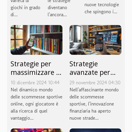
varietà di
le strategie
regole
nuove tecnologie
giochi in grado
diventano
che spingono i...
di...
l'ancora...
Strategie per
Strategie
massimizzare i
avanzate per
guadagni nelle
aumentare le
10 dicembre 2024 10:44
29 novembre 2024 04:30
scommesse
vincite nelle
Nel dinamico mondo
Nell'affascinante mondo
sportive online
delle scommesse sportive
scommesse
delle scommesse
online, ogni giocatore è
sportive, l'innovazione
sportive con
alla ricerca di quel
finanziaria ha aperto
criptovalute
vantaggio...
nuove strade...