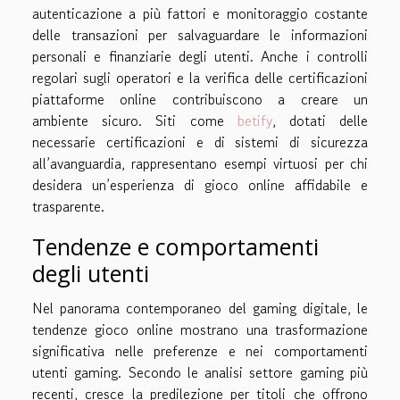
autenticazione a più fattori e monitoraggio costante
delle transazioni per salvaguardare le informazioni
personali e finanziarie degli utenti. Anche i controlli
regolari sugli operatori e la verifica delle certificazioni
piattaforme online contribuiscono a creare un
ambiente sicuro. Siti come
betify
, dotati delle
necessarie certificazioni e di sistemi di sicurezza
all’avanguardia, rappresentano esempi virtuosi per chi
desidera un’esperienza di gioco online affidabile e
trasparente.
Tendenze e comportamenti
degli utenti
Nel panorama contemporaneo del gaming digitale, le
tendenze gioco online mostrano una trasformazione
significativa nelle preferenze e nei comportamenti
utenti gaming. Secondo le analisi settore gaming più
recenti, cresce la predilezione per titoli che offrono