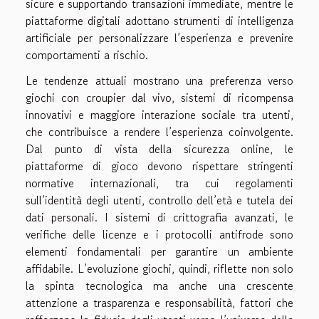
sicure e supportando transazioni immediate, mentre le
piattaforme digitali adottano strumenti di intelligenza
artificiale per personalizzare l’esperienza e prevenire
comportamenti a rischio.
Le tendenze attuali mostrano una preferenza verso
giochi con croupier dal vivo, sistemi di ricompensa
innovativi e maggiore interazione sociale tra utenti,
che contribuisce a rendere l’esperienza coinvolgente.
Dal punto di vista della sicurezza online, le
piattaforme di gioco devono rispettare stringenti
normative internazionali, tra cui regolamenti
sull’identità degli utenti, controllo dell’età e tutela dei
dati personali. I sistemi di crittografia avanzati, le
verifiche delle licenze e i protocolli antifrode sono
elementi fondamentali per garantire un ambiente
affidabile. L’evoluzione giochi, quindi, riflette non solo
la spinta tecnologica ma anche una crescente
attenzione a trasparenza e responsabilità, fattori che