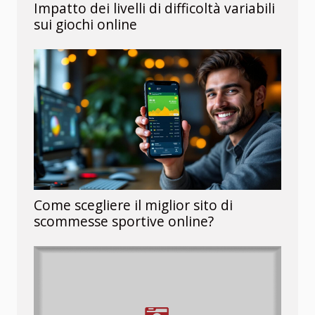
Impatto dei livelli di difficoltà variabili
sui giochi online
Come scegliere il miglior sito di
scommesse sportive online?