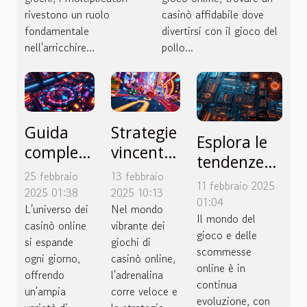
gioco del pollo
rivestono un ruolo
casinò affidabile dove
fondamentale
divertirsi con il gioco del
nell'arricchire...
pollo...
Guida
Strategie
Esplora le
completa
vincenti
tendenze
ai giochi
per
25 febbraio
13 febbraio
future del
11 febbraio 2025
da casinò
giochi di
2025 01:38
2025 10:13
gioco e
01:04
online
L'universo dei
casinò
Nel mondo
delle
Il mondo del
casinò online
vibrante dei
più
online
gioco e delle
scommesse
si espande
giochi di
popolari
simili a
scommesse
online
ogni giorno,
casinò online,
online è in
e alle
Chicken
offrendo
l'adrenalina
continua
loro
Road
un'ampia
corre veloce e
evoluzione, con