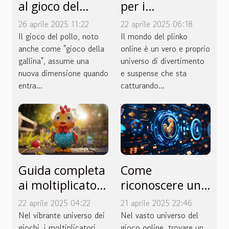
al gioco del
per i
pollo con
principianti nel
26 aprile 2025 11:22
22 aprile 2025 06:18
scommesse
mondo del
Il gioco del pollo, noto
Il mondo del plinko
online
anche come "gioco della
plinko online
online è un vero e proprio
gallina", assume una
universo di divertimento
nuova dimensione quando
e suspense che sta
entra...
catturando...
Guida completa
Come
ai moltiplicatori
riconoscere un
nel gioco del
casinò online
22 aprile 2025 04:22
21 aprile 2025 22:46
pollo
affidabile per il
Nel vibrante universo dei
Nel vasto universo del
giochi, i moltiplicatori
gioco online, trovare un