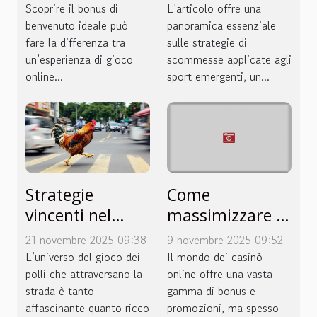
nel gioco online?
scommesse per
Scoprire il bonus di
L’articolo offre una
benvenuto ideale può
sport emergenti
panoramica essenziale
fare la differenza tra
sulle strategie di
un’esperienza di gioco
scommesse applicate agli
online...
sport emergenti, un...
Strategie
Come
vincenti nel
massimizzare i
gioco dei polli
benefici dei
21 novembre 2025 09:38
9 novembre 2025 09:52
attraverso la
bonus in un
L’universo del gioco dei
Il mondo dei casinò
strada?
polli che attraversano la
casinò online?
online offre una vasta
strada è tanto
gamma di bonus e
affascinante quanto ricco
promozioni, ma spesso