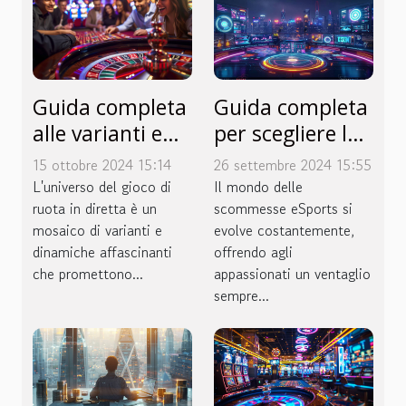
Guida completa
Guida completa
alle varianti e
per scegliere la
modalità del
piattaforma
15 ottobre 2024 15:14
26 settembre 2024 15:55
gioco di ruota in
ideale per
L'universo del gioco di
Il mondo delle
diretta
ruota in diretta è un
scommesse
scommesse eSports si
mosaico di varianti e
evolve costantemente,
eSports
dinamiche affascinanti
offrendo agli
che promettono...
appassionati un ventaglio
sempre...